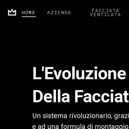
Skip
FACCIATA
HOME
AZIENDA
to
VENTILATA
main
content
L'Evoluzione
Della Facciat
Un sistema rivoluzionario, grazie
e ad una formula di montaggio 